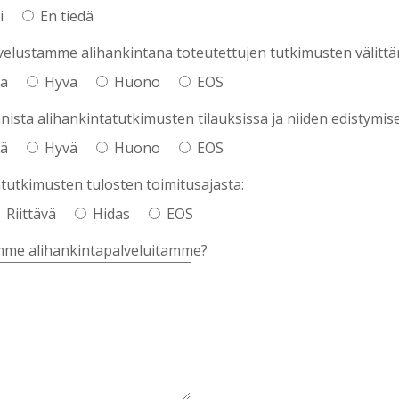
i
En tiedä
velustamme alihankintana toteutettujen tutkimusten välittä
vä
Hyvä
Huono
EOS
nista alihankintatutkimusten tilauksissa ja niiden edistymis
vä
Hyvä
Huono
EOS
atutkimusten tulosten toimitusajasta:
Riittävä
Hidas
EOS
imme alihankintapalveluitamme?