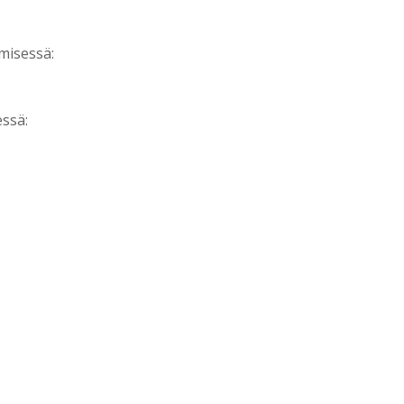
misessä:
essä: