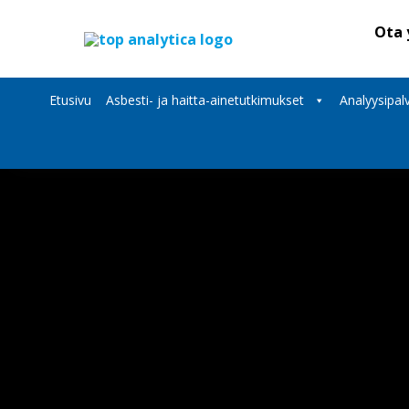
Ota 
Etusivu
Asbesti- ja haitta-ainetutkimukset
Analyysipalv