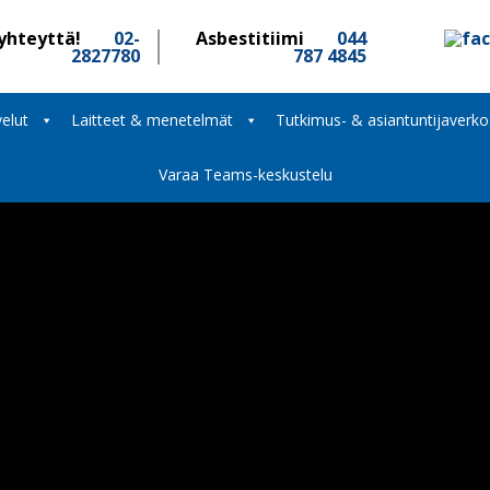
yhteyttä!
02-
Asbestitiimi
044
2827780
787 4845
elut
Laitteet & menetelmät
Tutkimus- & asiantuntijaverko
Varaa Teams-keskustelu