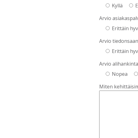
Kyllä
E
Arvio asiakaspal
Erittäin hy
Arvio tiedonsaan
Erittäin hy
Arvio alihankint
Nopea
Miten kehittäis