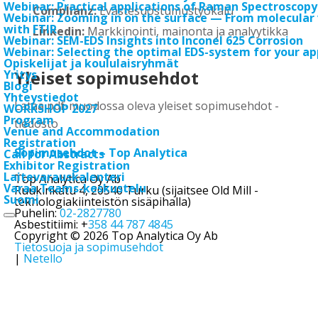
Webinar: Practical applications of Raman Spectroscopy
Complianz:
Evästesuostumustyökalu
Webinar: Zooming in on the surface — From molecular 
with FTIR
Linkedin:
Markkinointi, mainonta ja analyytikka
Webinar: SEM-EDS Insights into Inconel 625 Corrosion
Webinar: Selecting the optimal EDS-system for your ap
Opiskelijat ja koululaisryhmät
Yleiset sopimusehdot
Yritys
Blogi
Yhteystiedot
Lataa pdf-muodossa oleva yleiset sopimusehdot -
WORKSHOP 2027
Program
tiedosto
Venue and Accommodation
Registration
Sopimusehdot – Top Analytica
Call for Abstracts
Exhibitor Registration
Laitevarauskalenteri
Top Analytica Oy Ab
Varaa Teams-keskustelu
Ruukinkatu 4, 20540 Turku (sijaitsee Old Mill -
Suomi
teknologiakiinteistön sisäpihalla)
Puhelin:
02-2827780
Asbestitiimi: +
358 44 787 4845
Copyright © 2026 Top Analytica Oy Ab
Tietosuoja ja sopimusehdot
|
Netello