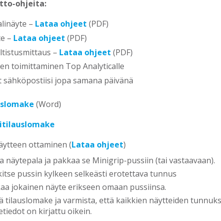
to-ohjeita:
linäyte –
Lataa ohjeet
(PDF)
te –
Lataa ohjeet
(PDF)
ltistusmittaus –
Lataa ohjeet
(PDF)
en toimittaminen Top Analyticalle
t sähköpostiisi jopa samana päivänä
uslomake
(Word)
itilauslomake
äytteen ottaminen (
Lataa ohjeet
)
ta näytepala ja pakkaa se Minigrip-pussiin (tai vastaavaan).
itse pussin kylkeen selkeästi erotettava tunnus
aa jokainen näyte erikseen omaan pussiinsa.
ä tilauslomake ja varmista, että kaikkien näytteiden tunnuks
tiedot on kirjattu oikein.