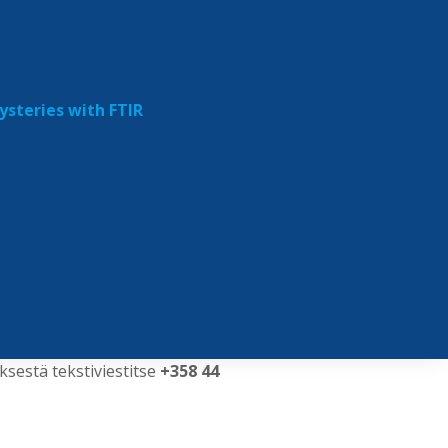
steries with FTIR
ksestä tekstiviestitse
+358 44