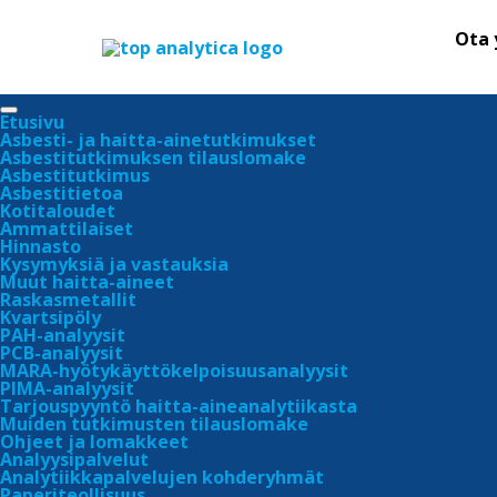
Ota 
Etusivu
Asbesti- ja haitta-ainetutkimukset
Asbestitutkimuksen tilauslomake
Asbestitutkimus
Asbestitietoa
Kotitaloudet
Ammattilaiset
Hinnasto
Kysymyksiä ja vastauksia
Muut haitta-aineet
Raskasmetallit
Kvartsipöly
PAH-analyysit
PCB-analyysit
MARA-hyötykäyttökelpoisuusanalyysit
PIMA-analyysit
Tarjouspyyntö haitta-aineanalytiikasta
Muiden tutkimusten tilauslomake
Ohjeet ja lomakkeet
Analyysipalvelut
Analytiikkapalvelujen kohderyhmät
Paperiteollisuus