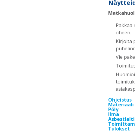
Näyttei
Matkahuoll
Pakkaa n
oheen.
Kirjoita
puhelinn
Vie pake
Toimitus
Huomio
toimituk
asiakas
Ohjeistus
Materiaali
Pöly
Ilma
Asbestialt
Toimittam
Tulokset