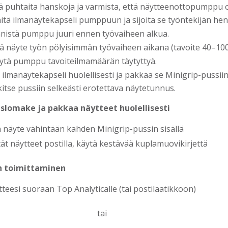
ä puhtaita hanskoja ja varmista, että näytteenottopumppu o
nitä ilmanäytekapseli pumppuun ja sijoita se työntekijän hen
nistä pumppu juuri ennen työvaiheen alkua.
ä näyte työn pölyisimmän työvaiheen aikana (tavoite 40–100 l
ytä pumppu tavoiteilmamäärän täytyttyä.
e ilmanäytekapseli huolellisesti ja pakkaa se Minigrip-pussiin
itse pussiin selkeästi erotettava näytetunnus.
uslomake ja pakkaa näytteet huolellisesti
 näyte vähintään kahden Minigrip-pussin sisällä
tät näytteet postilla, käytä kestävää kuplamuovikirjettä
n toimittaminen
teesi suoraan Top Analyticalle (tai postilaatikkoon)
tai