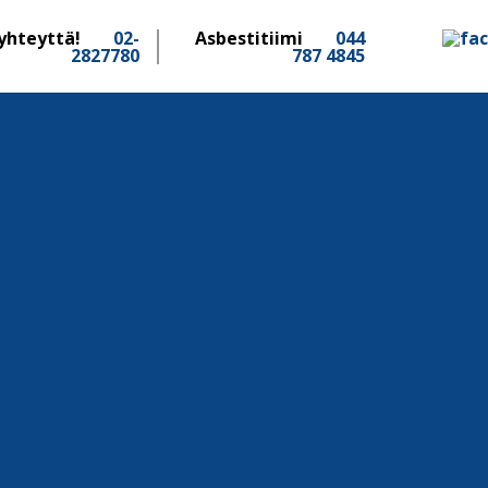
yhteyttä!
02-
Asbestitiimi
044
2827780
787 4845