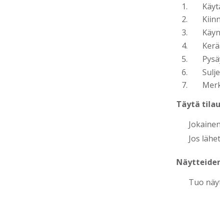
Käyt
Kiin
Käyn
Kerä
Pysä
Sulj
Merk
Täytä tila
Jokainen
Jos lähe
Näytteide
Tuo näyt