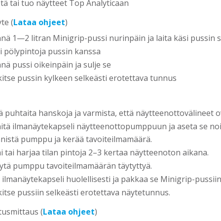
tä tai tuo näytteet Top Analyticaan
te (
Lataa ohjeet
)
nä 1—2 litran Minigrip-pussi nurinpäin ja laita käsi pussin s
i pölypintoja pussin kanssa
nä pussi oikeinpäin ja sulje se
itse pussin kylkeen selkeästi erotettava tunnus
ä puhtaita hanskoja ja varmista, että näytteenottovälineet 
nitä ilmanäytekapseli näytteenottopumppuun ja aseta se noi
nistä pumppu ja kerää tavoiteilmamäärä.
i tai harjaa tilan pintoja 2–3 kertaa näytteenoton aikana.
ytä pumppu tavoiteilmamäärän täytyttyä.
e ilmanäytekapseli huolellisesti ja pakkaa se Minigrip-pussiin
itse pussiin selkeästi erotettava näytetunnus.
tusmittaus (
Lataa ohjeet
)