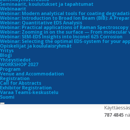
Seminaarit, koulutukset ja tapahtumat
Webinaarit
Kysymyksiä ja vastauksia
Tarjou
Webinar: Modern analytical tools for coating degradati
Webinar: Introduction to Broad Ion Beam (BIB): A Prepar
Webinar: Quantitative EDS Analysis
Muut haitta-aineet
Webinar: Practical applications of Raman Spectroscopy
Näyttei
Webinar: Zooming in on the surface — From molecular v
Webinar: SEM-EDS Insights into Inconel 625 Corrosion
Top Analyt
Webinar: Selecting the optimal EDS-system for your app
Ohjeet ja lomakkeet
Opiskelijat ja koululaisryhmät
Yritys
Blogi
Näytelaa
Yhteystiedot
WORKSHOP 2027
Turku, 
Program
Venue and Accommodation
Salo, Sa
Registration
Call for Abstracts
Pori, Ra
Exhibitor Registration
Varaa Teams-keskustelu
Pori Nes
Suomi
Käyttäessäs
787 4845
nä