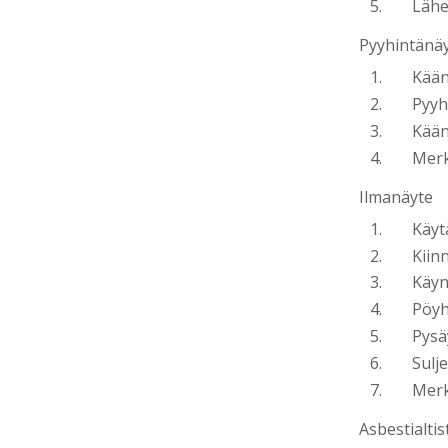
Lähe
Pyyhintänäy
Kään
Pyyh
Kään
Merk
Ilmanäyte
Käyt
Kiin
Käyn
Pöyh
Pysä
Sulj
Merk
Asbestialtis