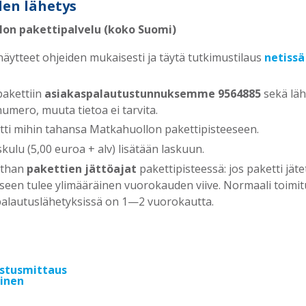
den lähetys
on pakettipalvelu (koko Suomi)
äytteet ohjeiden mukaisesti ja täytä tutkimustilaus
netissä
 pakettiin
asiakaspalautustunnuksemme
9564885
sekä läh
umero, muuta tietoa ei tarvita.
tti mihin tahansa Matkahuollon pakettipisteeseen.
kulu (5,00 euroa + alv) lisätään laskuun.
ithan
pakettien jättöajat
pakettipisteessä: jos paketti jäte
seen tulee ylimääräinen vuorokauden viive. Normaali toimit
palautuslähetyksissä on 1—2 vuorokautta.
istusmittaus
inen