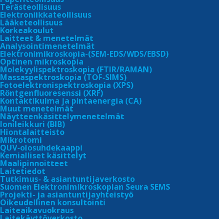
Terästeollisuus
Elektroniikkateollisuus
Lääketeollisuus
Korkeakoulut
Laitteet & menetelmät
Analysointimenetelmät
Asbe
Elektronimikroskopia-(SEM-EDS/WDS/EBSD)
Asbestitutkimuksen
Optinen mikroskopia
tilauslomake
Molekyylispektroskopia (FTIR/RAMAN)
Massaspektroskopia (TOF-SIMS)
Tarjoamme n
Fotoelektronispektroskopia (XPS)
Röntgen­fluoresenssi (XRF)
ilmanäyttei
Asbestitutkimus
Kontaktikulma ja pintaenergia (CA)
polarisaati­
Muut menetelmät
Näytteenkäsittely­menetelmät
energiaerot
Ionileikkuri (BIB)
Asbestitietoa
akkreditoin
Hiontalaitteisto
Mikrotomi
akkreditoin
QUV-olosuhdekaappi
Kotitaloudet
Kemialliset käsittelyt
Palvelemme n
Maalipinnoitteet
Laitetiedot
tarpeit­tesi
Tutkimus- & asiantuntijaverkosto
Ammattilaiset
Suomen Elektronimikroskopian Seura SEMS
Projekti- ja asiantuntijayhteistyö
Mikäli sinul
Oikeudellinen konsultointi
puhelimits
Hinnasto
Laiteaikavuokraus
Laitekäyttöverkosto