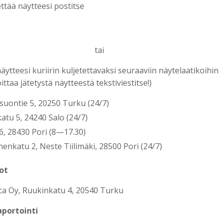
ettää näytteesi postitse
tai
näytteesi kuriirin kuljetettavaksi seuraaviin näytelaatikoihin
ittaa jätetystä näytteestä tekstiviestitse!)
uontie 5, 20250 Turku (24/7)
atu 5, 24240 Salo (24/7)
 6, 28430 Pori (8—17.30)
nkatu 2, Neste Tiilimäki, 28500 Pori (24/7)
ot
ca Oy, Ruukinkatu 4, 20540 Turku
aportointi