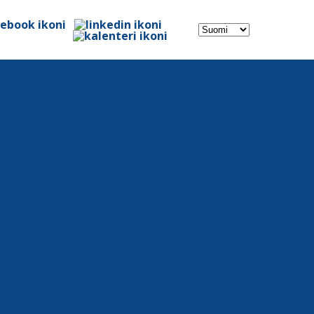
Valitse
kieli