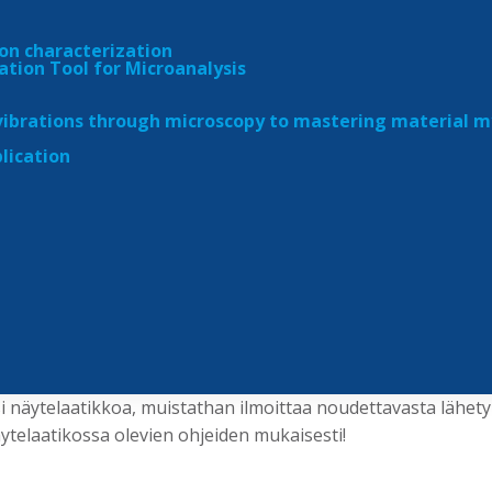
spyyntö
Tilaa tutkimus
on characterization
ation Tool for Microanalysis
den toimitus
ibrations through microscopy to mastering material my
ica Oy Ab, Ruukinkatu 4, 20540 Turku
lication
tikot lisäksi
Ulpukkasuontie 5, 20250 Turku
lorankatu 5, 24240 Salo
htitie 6, 28430 Pori
te Tiilimäki, Maamiehenkatu 2, 28500 Pori
i näytelaatikkoa, muistathan ilmoittaa noudettavasta lähety
ytelaatikossa olevien ohjeiden mukaisesti!