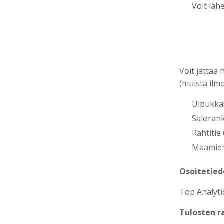
Voit läh
Voit jättää 
(muista ilmo
Ulpukkas
Salorank
Rahtitie
Maamiehe
Osoitetied
Top Analyti
Tulosten r