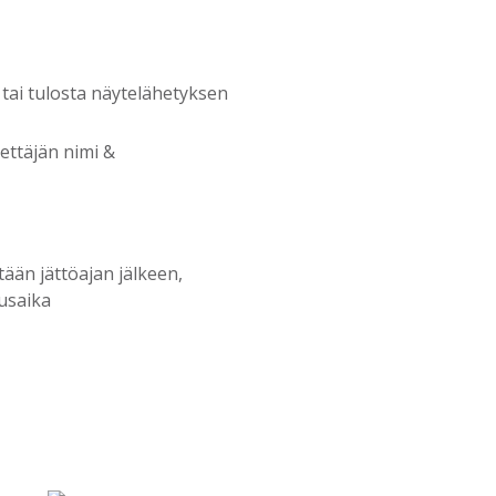
tai tulosta näytelähetyksen
ettäjän nimi &
tään jättöajan jälkeen,
usaika