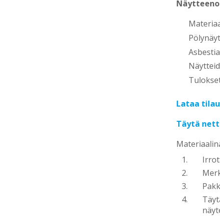
Näytteenot
Materiaa
Pölynäy
Asbestia
Näytteid
Tulokse
Lataa tila
Täytä nett
Materiaalin
Irro
Merk
Pakk
Täyt
näyte