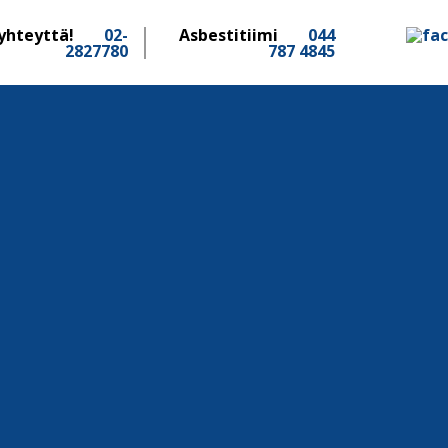
yhteyttä!
02-
Asbestitiimi
044
2827780
787 4845