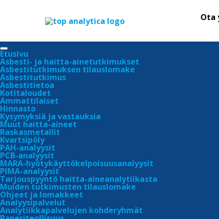
Ota 
Etusivu
Asbesti- ja haitta-ainetutkimukset
Asbestitutkimuksen tilauslomake
Asbestitutkimus
Asbestitietoa
Kotitaloudet
Ammattilaiset
Hinnasto
Kysymyksiä ja vastauksia
Muut haitta-aineet
Raskasmetallit
Kvartsipöly
PAH-analyysit
PCB-analyysit
MARA-hyötykäyttökelpoisuusanalyysit
PIMA-analyysit
Tarjouspyyntö haitta-aineanalytiikasta
Muiden tutkimusten tilauslomake
Ohjeet ja lomakkeet
Analyysipalvelut
Analytiikkapalvelujen kohderyhmät
Paperiteollisuus