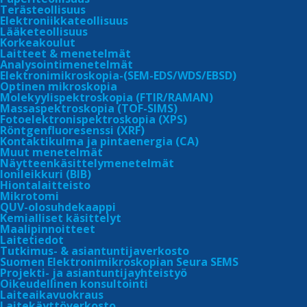
Terästeollisuus
Elektroniikkateollisuus
Lääketeollisuus
Korkeakoulut
Laitteet & menetelmät
Analysointimenetelmät
Rask
Elektronimikroskopia-(SEM-EDS/WDS/EBSD)
Asbestitutkimuksen
Optinen mikroskopia
tilauslomake
Molekyylispektroskopia (FTIR/RAMAN)
Massaspektroskopia (TOF-SIMS)
Tarj
Fotoelektronispektroskopia (XPS)
Röntgen­fluoresenssi (XRF)
mene
Asbestitutkimus
Kontaktikulma ja pintaenergia (CA)
avul
Muut menetelmät
Näytteenkäsittely­menetelmät
Rask
Ionileikkuri (BIB)
Muut haitta-aineet
näyt
Hiontalaitteisto
Mikrotomi
QUV-olosuhdekaappi
Palv
Kemialliset käsittelyt
Raskasmetallit
Maalipinnoitteet
Rask
Laitetiedot
Tutkimus- & asiantuntijaverkosto
terv
Kvartsipöly
Suomen Elektronimikroskopian Seura SEMS
Projekti- ja asiantuntijayhteistyö
esim
Oikeudellinen konsultointi
rask
Laiteaikavuokraus
PAH-analyysit
Laitekäyttöverkosto