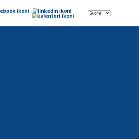
Valitse
kieli