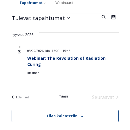
Tapahtumat
Webinaarit
Tapa
Tapahtu
Tulevat tapahtumat
Etsi
Tapahtumat
Lista
Valitse
View
Etsi
päivä.
Navi
syyskuu 2026
aja
TO
Näkymä
3
03/09/2026 klo 15:00
-
15:45
Webinar: The Revolution of Radiation
navigoin
Curing
Ilmainen
Tänään
Seuraavat
Tapahtumat
Edelliset
Tapahtuma
Tilaa kalenteriin