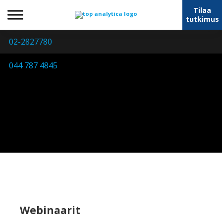
Tilaa
tutkimus
02-2827780
044 787 4845
Webinaarit