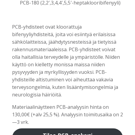
PCB-180 (2,2′,3,4,4′,5,5′-heptaklooribifenyyli)
PCB-yhdisteet ovat kloorattuja
bifenyyliyhdisteitä, joita voi esiintyä erilaisissa
sähkölaitteissa, jäähdytysnesteissä ja tietyissä
rakennusmateriaaleissa. PCB-yhdisteet voivat
olla haitallisia terveydelle ja ympäristölle. Niiden
käyttö on kielletty monissa maissa niiden
pysyvyyden ja myrkyllisyyden vuoksi. PCB-
yhdisteille altistuminen voi aiheuttaa vakavia
terveysongelmia, kuten lisääntymisongelmia ja
neurologisia häiriöitä.
Materiaalinäytteen PCB-analyysin hinta on
130,00€ (+alv 25,5 %). Analyysin toimitusaika on 2
—3 vrk.