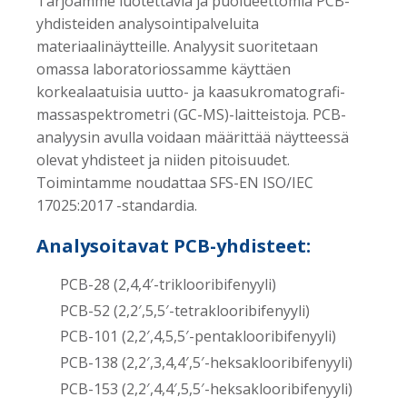
Tarjoamme luotettavia ja puolueettomia PCB-
yhdisteiden analysointipalveluita
materiaalinäytteille. Analyysit suoritetaan
omassa laboratoriossamme käyttäen
korkealaatuisia uutto- ja kaasukromatografi-
massaspektrometri (GC-MS)-laitteistoja. PCB-
analyysin avulla voidaan määrittää näytteessä
olevat yhdisteet ja niiden pitoisuudet.
Toimintamme noudattaa SFS-EN ISO/IEC
17025:2017 -standardia.
Analysoitavat PCB-yhdisteet:
PCB-28 (2,4,4′-triklooribifenyyli)
PCB-52 (2,2′,5,5′-tetraklooribifenyyli)
PCB-101 (2,2′,4,5,5′-pentaklooribifenyyli)
PCB-138 (2,2′,3,4,4′,5′-heksaklooribifenyyli)
PCB-153 (2,2′,4,4′,5,5′-heksaklooribifenyyli)