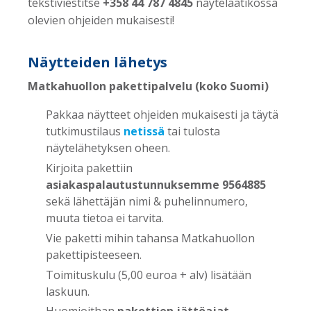
tekstiviestitse
+358 44 787 4845
näytelaatikossa
olevien ohjeiden mukaisesti!
Näytteiden lähetys
Matkahuollon pakettipalvelu (koko Suomi)
Pakkaa näytteet ohjeiden mukaisesti ja täytä
tutkimustilaus
netissä
tai tulosta
näytelähetyksen oheen.
Kirjoita pakettiin
asiakaspalautustunnuksemme
9564885
sekä lähettäjän nimi & puhelinnumero,
muuta tietoa ei tarvita.
Vie paketti mihin tahansa Matkahuollon
pakettipisteeseen.
Toimituskulu (5,00 euroa + alv) lisätään
laskuun.