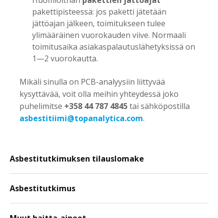
Huomioithan
pakettien jättöajat
pakettipisteessä: jos paketti jätetään
jättöajan jälkeen, toimitukseen tulee
ylimääräinen vuorokauden viive. Normaali
toimitusaika asiakaspalautuslähetyksissä on
1—2 vuorokautta.
Mikäli sinulla on PCB-analyysiin liittyvää
kysyttävää, voit olla meihin yhteydessä joko
puhelimitse
+358 44 787 4845
tai sähköpostilla
asbestitiimi@topanalytica.com
.
Asbestitutkimuksen tilauslomake
Asbestitutkimus