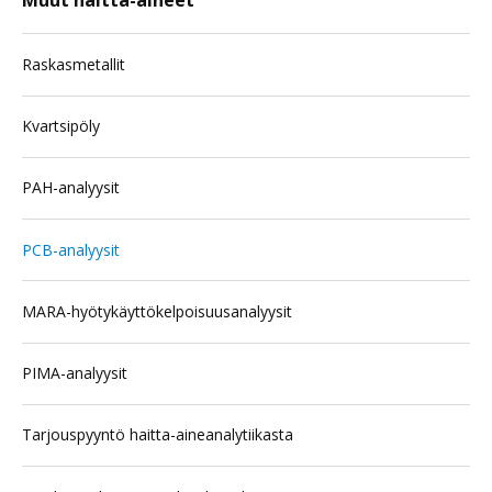
Muut haitta-aineet
Raskasmetallit
Kvartsipöly
PAH-analyysit
PCB-analyysit
MARA-hyötykäyttökelpoisuusanalyysit
PIMA-analyysit
Tarjouspyyntö haitta-aineanalytiikasta